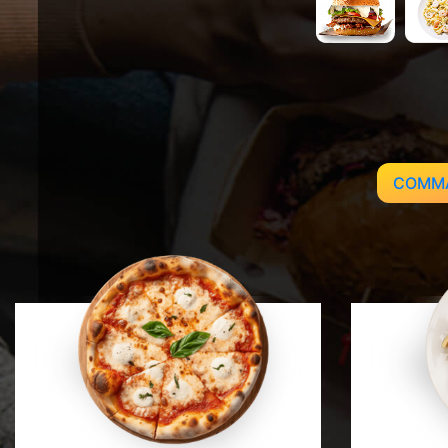
Mobile
Programme De Fidélité
Avis
Mon Compte
COMM
Notre Restaurant
Zones de Livraison