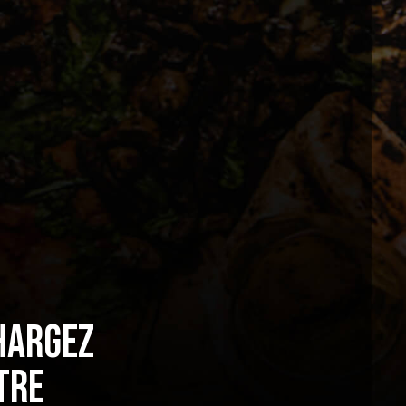
hargez
tre