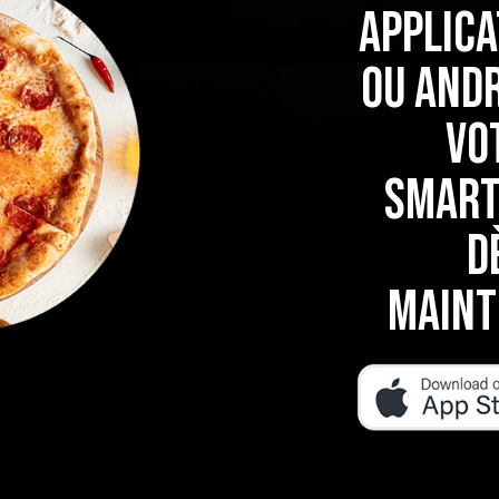
applica
OU Andr
vo
Smart
d
maint