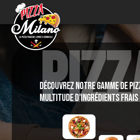
PIZZ
Accueil
Allergènes
Découvrez notre gamme de pizz
Charte Qualité
multitude d'ingrédients frais 
C.G.V
Contact
Mentions Légales