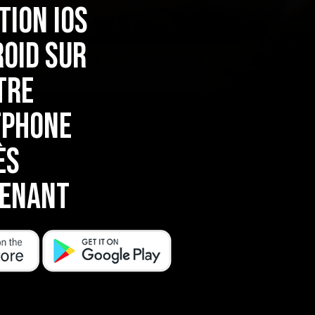
tion ios
oid sur
tre
phone
ès
enant