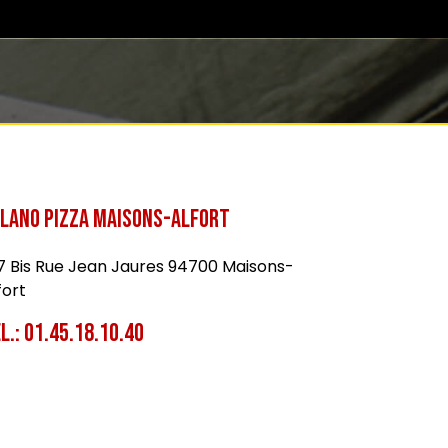
lano Pizza Maisons-Alfort
7 Bis Rue Jean Jaures 94700 Maisons-
fort
l.:
01.45.18.10.40