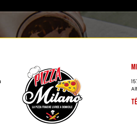
Mi
à
15
Al
Té